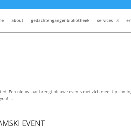
me
about
gedachtengangenbibliotheek
services
er
ed! Een nieuw jaar brengt nieuwe events met zich mee. Up comin
ou! ...
AMSKI EVENT