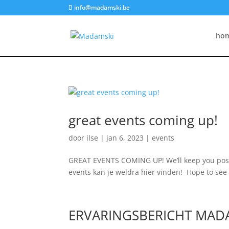
info@madamski.be
ho
great events coming up!
door
ilse
|
jan 6, 2023
|
events
GREAT EVENTS COMING UP! We’ll keep you post
events kan je weldra hier vinden! Hope to see y
ERVARINGSBERICHT MAD