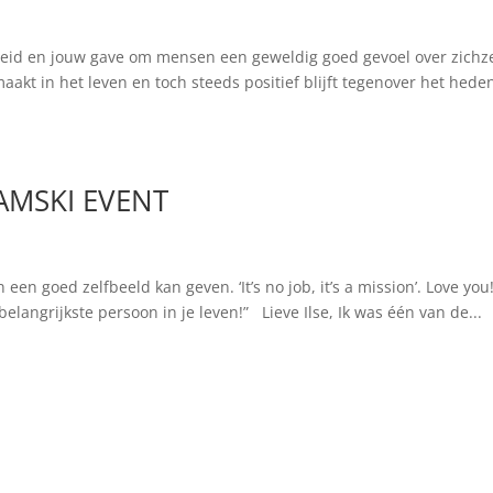
heid en jouw gave om mensen een geweldig goed gevoel over zichze
aakt in het leven en toch steeds positief blijft tegenover het heden
AMSKI EVENT
een goed zelfbeeld kan geven. ‘It’s no job, it’s a mission’. Love you
rbelangrijkste persoon in je leven!” Lieve Ilse, Ik was één van de...